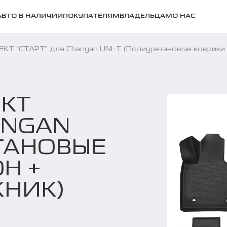
АВТО В НАЛИЧИИ
ПОКУПАТЕЛЯМ
ВЛАДЕЛЬЦАМ
О НАС
 "СТАРТ" для Changan UNI-T (Полиуретановые коврики в 
КТ
ANGAN
ЕТАНОВЫЕ
Н +
ЖНИК)