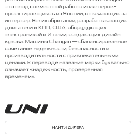
носит информационно-справочный характер и не является
это плод совместной работы инженеров-
публичной офертой. Для получения подробной информации
проектировщиков из Японии, отвечающих за
и стоимости автомобилей обращайтесь к ближайшему
интерьер, Великобритании, разрабатывающих
официальному дилеру ООО Чанъань Моторс Рус".
двигатели и КПП, США, оборудующих
Опубликованная на данном сайте информация может быть
электроникой и Италии, создающих дизайн
изменена в любое время без предварительного
кузова. Машины Changan — сбалансированное
уведомления. Количество товара ограничено. Уточняйте
сочетание надежности, безопасности и
наличие у официальных дилеров Changan.
производительности с привлекательными
***Дополнительная выгода предоставляется только в случае
ценами. В переводе название марки буквально
100% полной оплаты автомобиля конечным покупателем.
означает «надежность, проверенная
временем».
НАЙТИ ДИЛЕРА