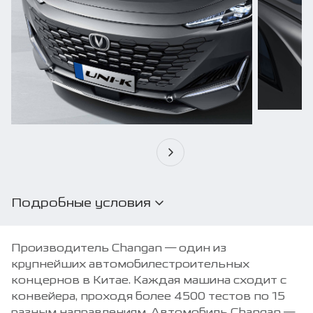
Подробные условия
*В зависимости от модели и комплектации автомобиля,
различное оборудование, детали, узлы и принадлежности
Производитель Changan — один из
могут отличаться по виду от изображённых. Оттенок цвета
крупнейших автомобилестроительных
и внешний вид автомобиля могут отличаться
концернов в Китае. Каждая машина сходит с
от представленного изображения.
конвейера, проходя более 4500 тестов по 15
**Вся представленная на сайте информация, включая цены,
разным направлениям. Автомобиль Changan —