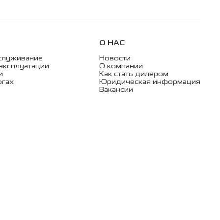
О НАС
служивание
Новости
эксплуатации
О компании
и
Как стать дилером
огах
Юридическая информация
Вакансии