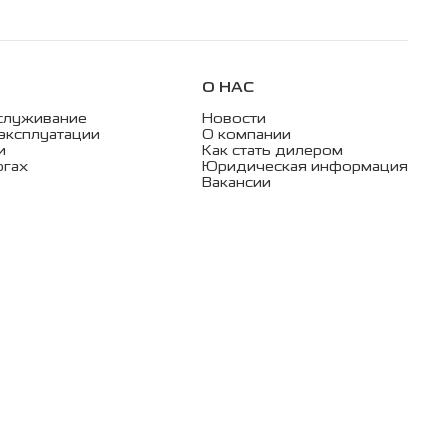
О НАС
служивание
Новости
эксплуатации
О компании
и
Как стать дилером
огах
Юридическая информация
Вакансии